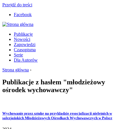
Przejdź do treści
Facebook
Publikacje
Nowości
Zapowiedzi
Czasopisma
Serie
Dla Autorów
Strona główna
›
Publikacje z hasłem "młodzieżowy
ośrodek wychowawczy"
Wychowanie przez sztukę na przykładzie resocjalizacji nieletnich w
salezjańskich Młodzieżowych Ośrodkach Wychowawczych w Polsce