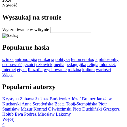
2024
Nowość
Wyszukaj na stronie
Wyszukiwanie w witrynie
Popularne hasła
sztuka
antropologia
edukacja
polityka
fenomenologia
philosophy
osobowość
jezuici
człowiek
media
pedagogika
religia
młodzież
Internet
etyka
filozofia
wychowanie
rodzina
kultura
wartości
Więcej
Popularni autorzy
Krystyna Zabawa
Łukasz Burkiewicz
Józef Bremer
Jarosław
Kucharski
Anna Seredyńska
Beata Topij-Stempińska
Piotr
Stanisław Mazur
Konrad Oświecimski
Piotr Duchliński
Grzegorz
Hołub
Ewa Podrez
Mirosław Lakomy
Więcej
^