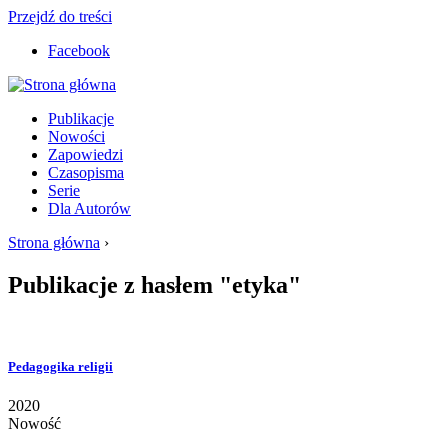
Przejdź do treści
Facebook
Publikacje
Nowości
Zapowiedzi
Czasopisma
Serie
Dla Autorów
Strona główna
›
Publikacje z hasłem "etyka"
Pedagogika religii
2020
Nowość