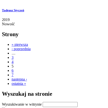
Tadeusz Styczeń
2019
Nowość
Strony
« pierwsza
‹ poprzednia
…
3
4
5
6
7
następna ›
ostatnia »
Wyszukaj na stronie
Wyszukiwanie w witrynie