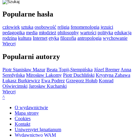
Popularne hasła
człowiek
sztuka
osobowość
religia
fenomenologia
jezuici
pedagogika
media
młodzież
philosophy
wartości
polityka
edukacja
rodzina
kultura
Internet
etyka
filozofia
antropologia
wychowanie
Więcej
Popularni autorzy
Piotr Stanisław Mazur
Beata Topij-Stempińska
Józef Bremer
Anna
Seredyńska
Mirosław Lakomy
Piotr Duchliński
Krystyna Zabawa
Łukasz Burkiewicz
Ewa Podrez
Grzegorz Hołub
Konrad
Oświecimski
Jarosław Kucharski
Więcej
^
O wydawnictwie
Mapa strony
Cookies
Kontakt
Uniwersytet Ignatianum
Wydawnictwo WAM